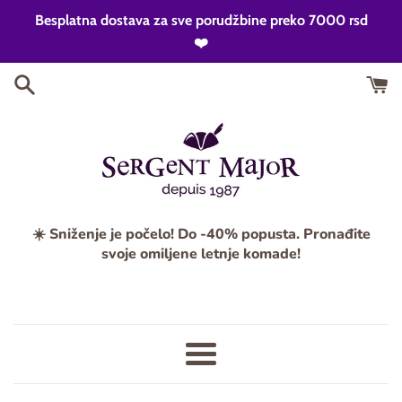
Skip
Besplatna dostava za sve porudžbine preko 7000 rsd
to
❤️
content
☀️ Sniženje je počelo! Do -40% popusta. Pronađite
svoje omiljene letnje komade!
Meni