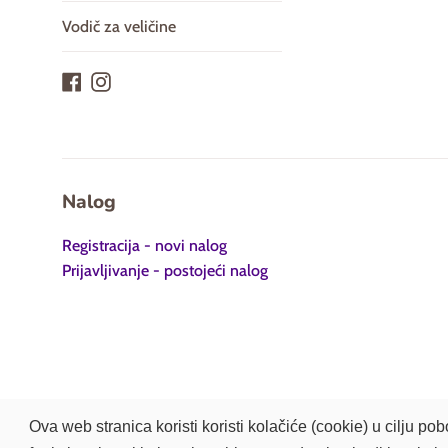
cena
Vodič za veličine
Facebook
Instagram
Nalog
Registracija - novi nalog
Prijavljivanje - postojeći nalog
Ova web stranica koristi koristi kolačiće (cookie) u cilju 