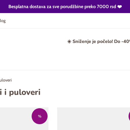
Besplatna dostava za sve porudžbine preko 7000 rsd ❤️
log
☀️ Sniženje je počelo! Do -4
uloveri
 i puloveri
%