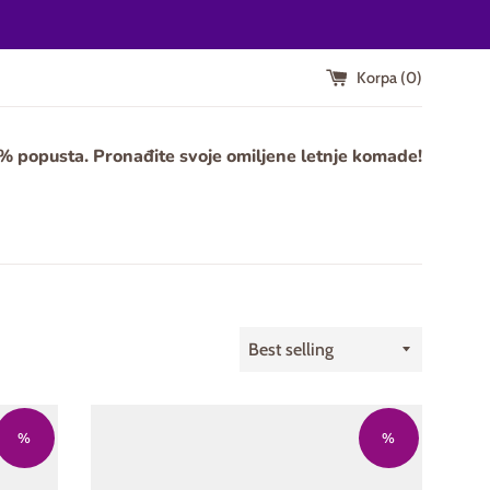
Korpa (
0
)
0% popusta. Pronađite svoje omiljene letnje komade!
Sort
by
%
%