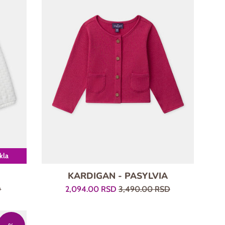
ikla
KARDIGAN - PASYLVIA
Prodajna
Regularna
D
2,094.00 RSD
3,490.00 RSD
cena
cena