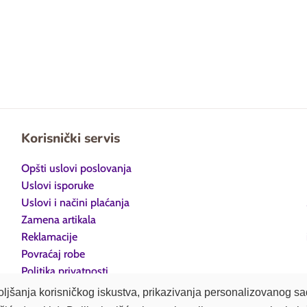
cena
cena
cena
Korisnički servis
Opšti uslovi poslovanja
Uslovi isporuke
Uslovi i načini plaćanja
Zamena artikala
Reklamacije
Povraćaj robe
Politika privatnosti
poboljšanja korisničkog iskustva, prikazivanja personalizovanog 