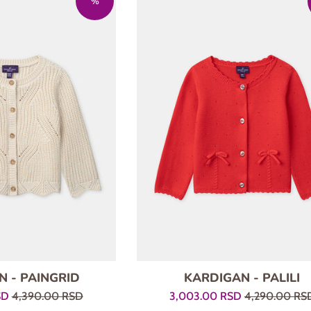
%
 - PAINGRID
KARDIGAN - PALILI
Regularna
Prodajna
Regularna
SD
4,390.00 RSD
3,003.00 RSD
4,290.00 RS