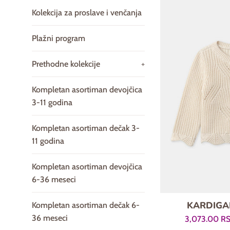
Kolekcija za proslave i venčanja
Plažni program
Prethodne kolekcije
+
Kompletan asortiman devojčica
3-11 godina
Kompletan asortiman dečak 3-
11 godina
Kompletan asortiman devojčica
6-36 meseci
KARDIGAN
Kompletan asortiman dečak 6-
36 meseci
Prodajna
3,073.00 R