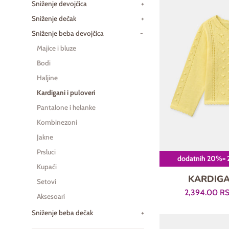
Sniženje devojčica
+
Sniženje dečak
+
Sniženje beba devojčica
-
Majice i bluze
Bodi
Haljine
Kardigani i puloveri
Pantalone i helanke
Kombinezoni
Jakne
Prsluci
dodatnih 20%= 2 i
Kupaći
KARDIGA
Setovi
Prodajna
2,394.00 R
Aksesoari
cena
Sniženje beba dečak
+