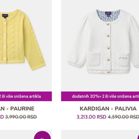
li više snižena artikla
dodatnih 20%= 2 ili više snižena art
N - PAURINE
KARDIGAN - PALIVIA
Regularna
Prodajna
Regularna
SD
3,990.00 RSD
3,213.00 RSD
4,590.00 RS
cena
cena
cena