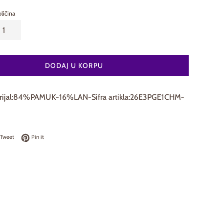
ličina
DODAJ U KORPU
erijal:84%PAMUK-16%LAN-Sifra artikla:26E3PGE1CHM-
on Facebook
Tweet on Twitter
Pin on Pinterest
Tweet
Pin it