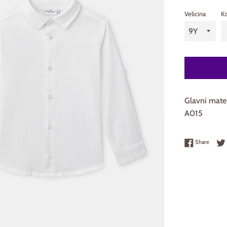
Velicina
Ko
Glavni mat
A015
Share 
Share