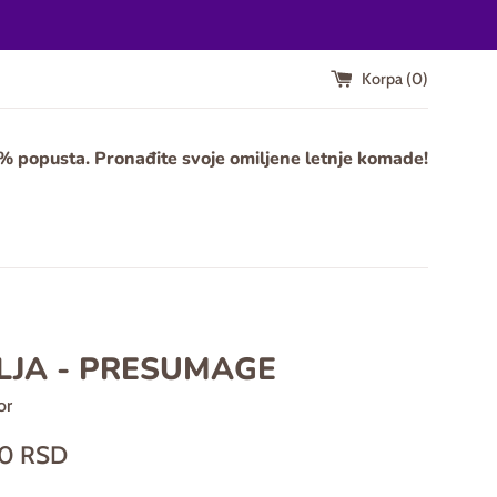
Korpa (
0
)
0% popusta. Pronađite svoje omiljene letnje komade!
LJA - PRESUMAGE
or
00 RSD