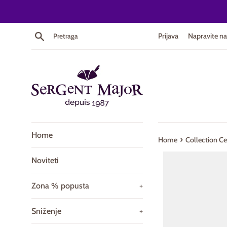
Skip
to
content
Pretraga
Prijava
Napravite na
Home
›
Home
Collection C
Noviteti
Zona % popusta
+
Sniženje
+