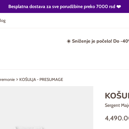
Besplatna dostava za sve porudžbine preko 7000 rsd ❤️
log
☀️ Sniženje je počelo! Do -4
›
eremonie
KOŠULJA - PRESUMAGE
KOŠU
Sergent Maj
Regularna
4,490.
cena