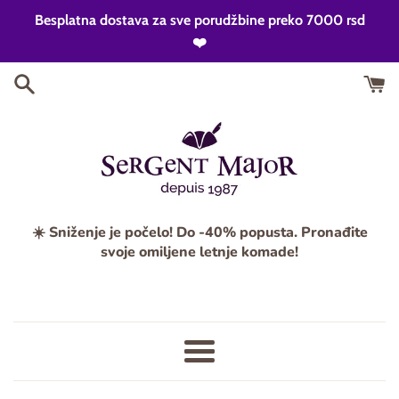
Skip
Besplatna dostava za sve porudžbine preko 7000 rsd
to
❤️
content
☀️ Sniženje je počelo! Do -40% popusta. Pronađite
svoje omiljene letnje komade!
Meni