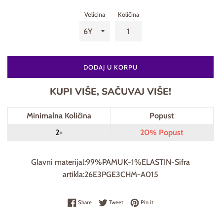
Velicina
Količina
DODAJ U KORPU
KUPI VIŠE, SAČUVAJ VIŠE!
Minimalna Količina
Popust
2+
20% Popust
Glavni materijal:99%PAMUK-1%ELASTIN-Sifra
artikla:26E3PGE3CHM-A015
Share on Facebook
Tweet on Twitter
Pin on Pinterest
Share
Tweet
Pin it