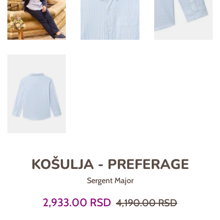
KOŠULJA - PREFERAGE
Sergent Major
Prodajna
Regularna
2,933.00 RSD
4,190.00 RSD
cena
cena