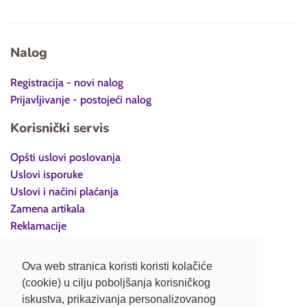
Nalog
Registracija - novi nalog
Prijavljivanje - postojeći nalog
Korisnički servis
Opšti uslovi poslovanja
Uslovi isporuke
Uslovi i načini plaćanja
Zamena artikala
Reklamacije
Povraćaj robe
Politika privatnosti
Ova web stranica koristi koristi kolačiće
(cookie) u cilju poboljšanja korisničkog
Kontakt
iskustva, prikazivanja personalizovanog