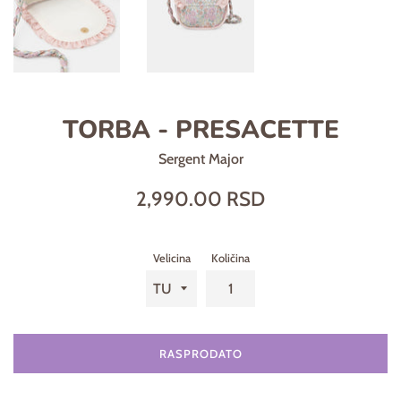
TORBA - PRESACETTE
Sergent Major
Regularna
2,990.00 RSD
cena
Velicina
Količina
RASPRODATO