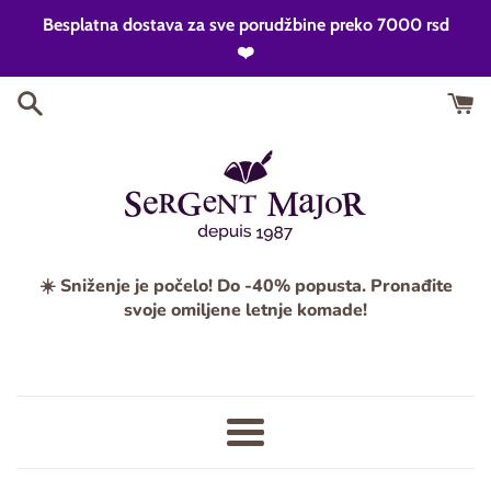
Skip
Besplatna dostava za sve porudžbine preko 7000 rsd
to
❤️
content
☀️ Sniženje je počelo! Do -40% popusta. Pronađite
svoje omiljene letnje komade!
Meni