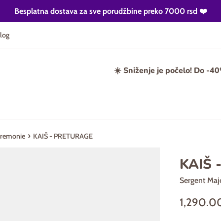
Besplatna dostava za sve porudžbine preko 7000 rsd ❤️
log
☀️ Sniženje je počelo! Do -4
›
eremonie
KAIŠ - PRETURAGE
KAIŠ 
Sergent Maj
Regularna
1,290.0
cena