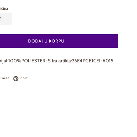
ičina
DODAJ U KORPU
rijal:100%POLIESTER-Sifra artikla:26E4PGE1CEI-A015
on Facebook
Tweet on Twitter
Pin on Pinterest
Tweet
Pin it