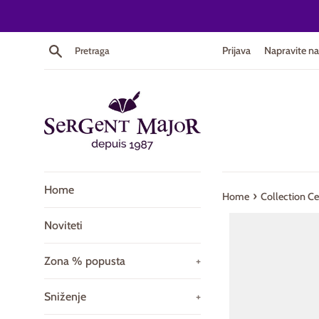
Skip
to
content
Pretraga
Prijava
Napravite na
Home
›
Home
Collection C
Noviteti
Zona % popusta
+
Sniženje
+