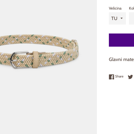
Velicina
Kol
Glavni mate
Share 
Share