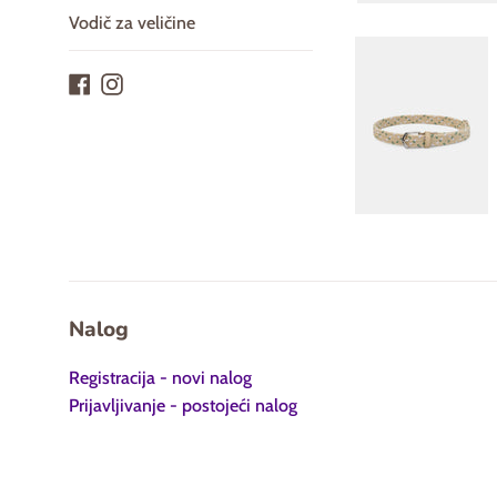
Vodič za veličine
Facebook
Instagram
Nalog
Registracija - novi nalog
Prijavljivanje - postojeći nalog