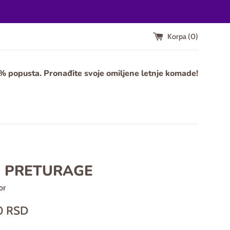
Korpa (
0
)
0% popusta. Pronađite svoje omiljene letnje komade!
- PRETURAGE
or
0 RSD