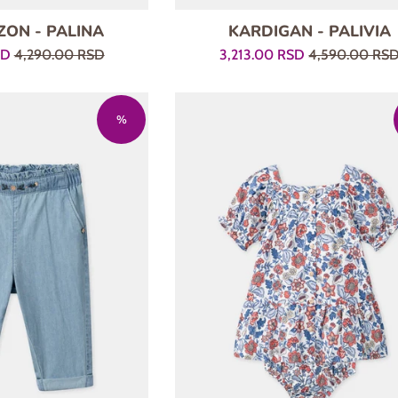
ON - PALINA
KARDIGAN - PALIVIA
Regularna
Prodajna
Regularna
SD
4,290.00 RSD
3,213.00 RSD
4,590.00 RS
cena
cena
cena
%