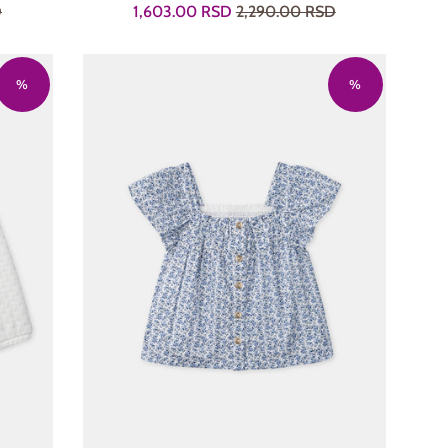
Prodajna
Regularna
D
1,603.00 RSD
2,290.00 RSD
cena
cena
%
%