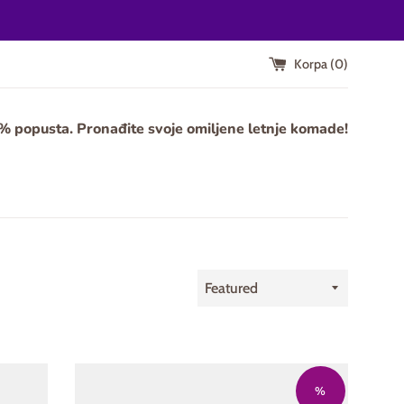
Korpa (
0
)
0% popusta. Pronađite svoje omiljene letnje komade!
Sort
by
%