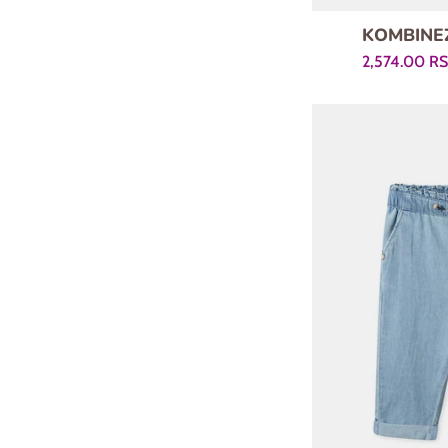
KOMBINEZ
Prodajna
2,574.00 R
cena