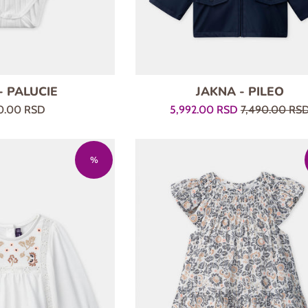
- PALUCIE
JAKNA - PILEO
larna
Prodajna
Regularna
0.00 RSD
5,992.00 RSD
7,490.00 RS
cena
cena
%