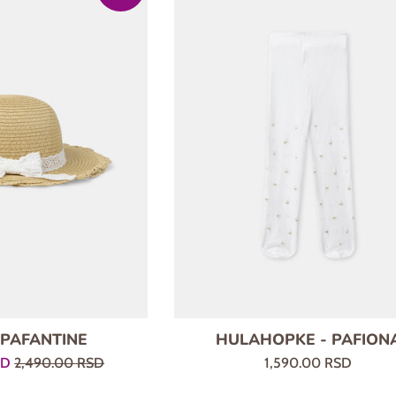
- PAFANTINE
HULAHOPKE - PAFION
Regularna
Regularna
SD
2,490.00 RSD
1,590.00 RSD
cena
cena