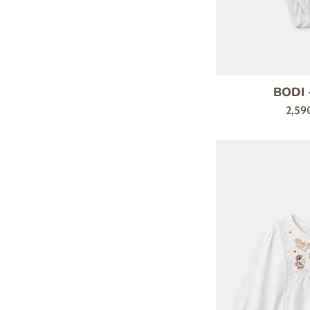
BODI 
Regu
2,59
cena