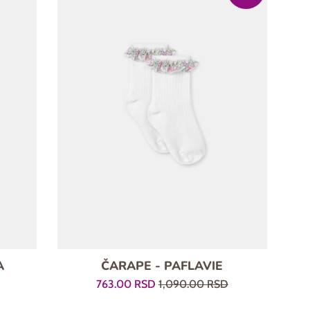
A
ČARAPE - PAFLAVIE
Prodajna
Regularna
763.00 RSD
1,090.00 RSD
cena
cena