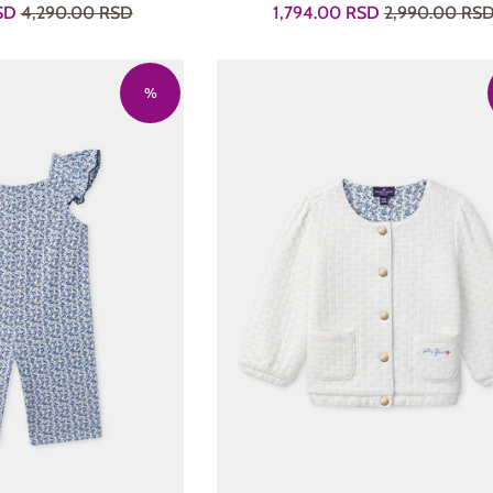
Regularna
Prodajna
Regularna
RSD
4,290.00 RSD
1,794.00 RSD
2,990.00 RS
cena
cena
cena
%