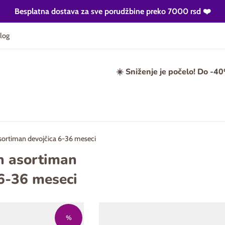
Besplatna dostava za sve porudžbine preko 7000 rsd ❤️
log
☀️ Sniženje je počelo! Do -4
ortiman devojčica 6-36 meseci
n asortiman
 6-36 meseci
%