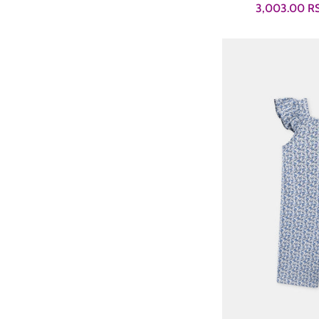
Prodajna
3,003.00 
cena