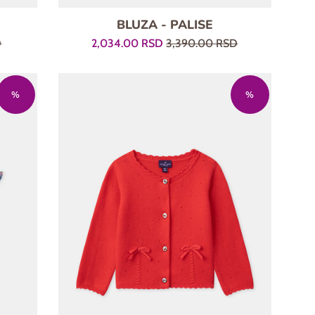
BLUZA - PALISE
Prodajna
Regularna
D
2,034.00 RSD
3,390.00 RSD
cena
cena
%
%