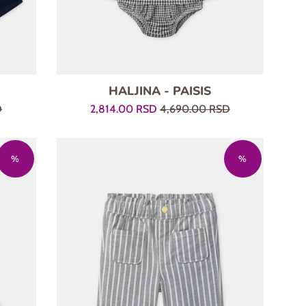
HALJINA - PAISIS
Prodajna
Regularna
D
2,814.00 RSD
4,690.00 RSD
cena
cena
%
%