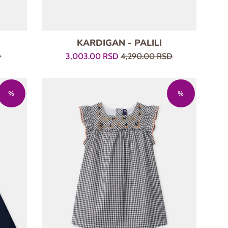
E
KARDIGAN - PALILI
Prodajna
Regularna
D
3,003.00 RSD
4,290.00 RSD
cena
cena
%
%