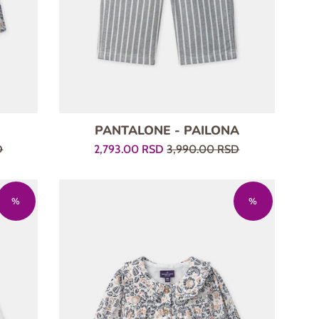
PANTALONE - PAILONA
Prodajna
Regularna
D
2,793.00 RSD
3,990.00 RSD
cena
cena
%
%