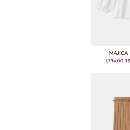
MAJICA
Prodajna
1,794.00 R
cena