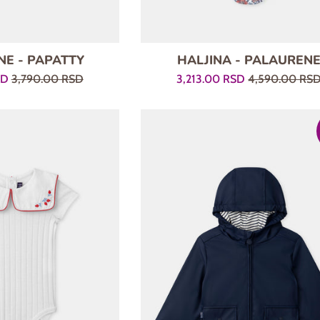
E - PAPATTY
HALJINA - PALAUREN
Regularna
Prodajna
Regularna
SD
3,790.00 RSD
3,213.00 RSD
4,590.00 RS
cena
cena
cena