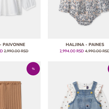
 - PAIVONNE
HALJINA - PAINES
Regularna
Prodajna
Regularna
SD
2,990.00 RSD
2,994.00 RSD
4,990.00 RS
cena
cena
cena
%