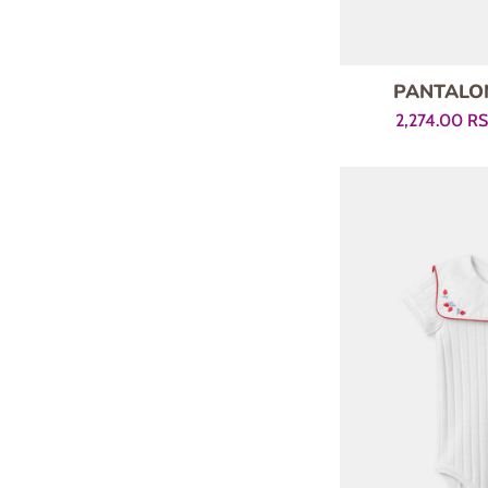
PANTALON
Prodajna
2,274.00 R
cena