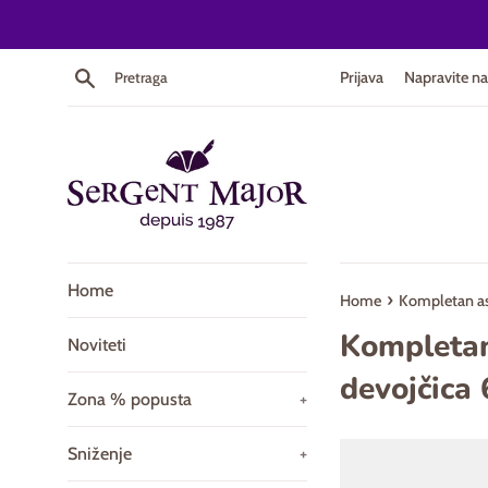
Skip
to
content
Pretraga
Prijava
Napravite na
Home
›
Home
Kompletan as
Kompleta
Noviteti
devojčica
Zona % popusta
+
Sniženje
+