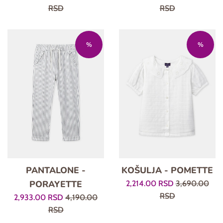
cena
cena
cena
cena
RSD
RSD
%
%
PANTALONE -
KOŠULJA - POMETTE
PORAYETTE
Prodajna
Regularna
2,214.00 RSD
3,690.00
cena
cena
RSD
Prodajna
Regularna
2,933.00 RSD
4,190.00
cena
cena
RSD