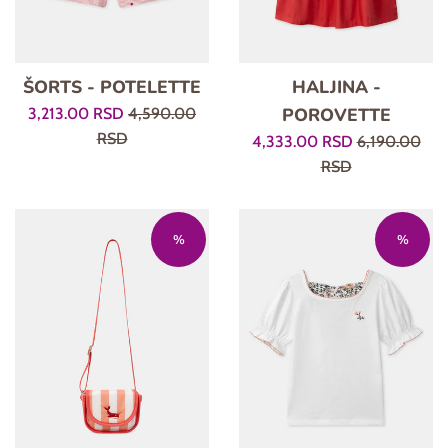
ŠORTS - POTELETTE
HALJINA -
Prodajna
Regularna
POROVETTE
3,213.00 RSD
4,590.00
cena
cena
RSD
Prodajna
Regularna
4,333.00 RSD
6,190.00
cena
cena
RSD
%
%