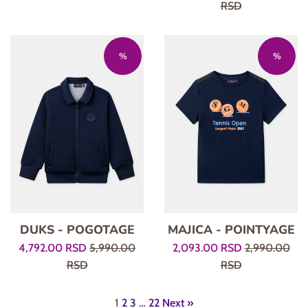
cena
cena
RSD
%
%
DUKS - POGOTAGE
MAJICA - POINTYAGE
Prodajna
Regularna
Prodajna
Regularna
4,792.00 RSD
5,990.00
2,093.00 RSD
2,990.00
cena
cena
cena
cena
RSD
RSD
1
2
3
…
22
Next »