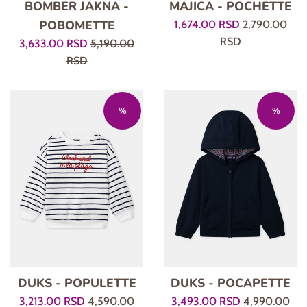
BOMBER JAKNA -
MAJICA - POCHETTE
POBOMETTE
Prodajna
Regularna
1,674.00 RSD
2,790.00
cena
cena
RSD
Prodajna
Regularna
3,633.00 RSD
5,190.00
cena
cena
RSD
%
%
DUKS - POPULETTE
DUKS - POCAPETTE
Prodajna
Regularna
Prodajna
Regularna
3,213.00 RSD
4,590.00
3,493.00 RSD
4,990.00