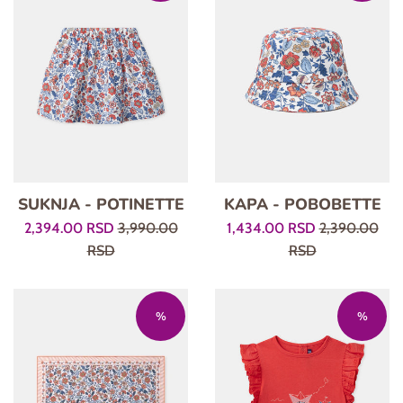
SUKNJA - POTINETTE
KAPA - POBOBETTE
Prodajna
Regularna
Prodajna
Regularna
2,394.00 RSD
3,990.00
1,434.00 RSD
2,390.00
cena
cena
cena
cena
RSD
RSD
%
%