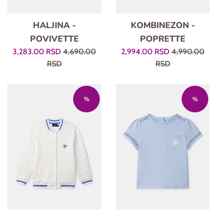
HALJINA -
KOMBINEZON -
POVIVETTE
POPRETTE
Prodajna
Regularna
Prodajna
Regularna
3,283.00 RSD
4,690.00
2,994.00 RSD
4,990.00
cena
cena
cena
cena
RSD
RSD
%
%