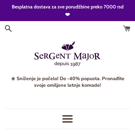
Skip
Besplatna dostava za sve porudžbine preko 7000 rsd
to
❤️
content
☀️ Sniženje je počelo! Do -40% popusta. Pronađite
svoje omiljene letnje komade!
Meni