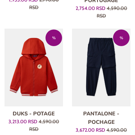
PORTUGAGE
cena
cena
RSD
Prodajna
Regularna
2,754.00 RSD
4,590.00
cena
cena
RSD
%
%
DUKS - POTAGE
PANTALONE -
Prodajna
Regularna
POCHAGE
3,213.00 RSD
4,590.00
cena
cena
RSD
Prodajna
Regularna
3,672.00 RSD
4,590.00