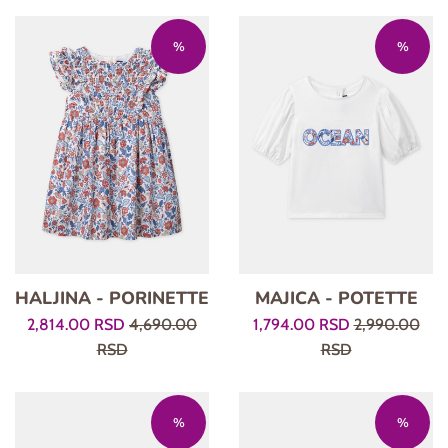
%
%
HALJINA - PORINETTE
MAJICA - POTETTE
Prodajna
Regularna
Prodajna
Regularna
2,814.00 RSD
4,690.00
1,794.00 RSD
2,990.00
cena
cena
cena
cena
RSD
RSD
%
%