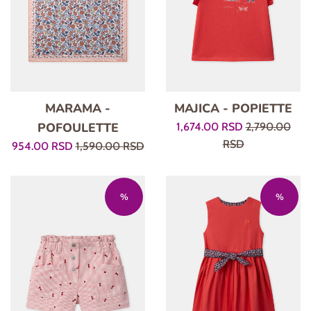
MARAMA -
MAJICA - POPIETTE
POFOULETTE
Prodajna
Regularna
1,674.00 RSD
2,790.00
cena
cena
RSD
Prodajna
Regularna
954.00 RSD
1,590.00 RSD
cena
cena
%
%