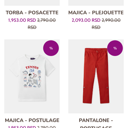
TORBA - POSACETTE
MAJICA - PLEJOUETTE
Prodajna
Regularna
Prodajna
Regularna
1,953.00 RSD
2,790.00
2,093.00 RSD
2,990.00
cena
cena
cena
cena
RSD
RSD
%
%
MAJICA - POSTULAGE
PANTALONE -
Prodajna
Regularna
1,953.00 RSD
2,790.00