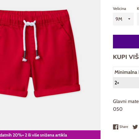
Velicina
K
KUPI VIŠ
Minimalna 
2+
Glavni mate
050
Share 
Share
atnih 20%= 2 ili više snižena artikla