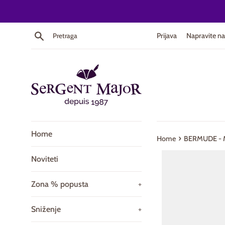
Skip
to
content
Pretraga
Prijava
Napravite na
Home
›
Home
BERMUDE - 
Noviteti
Zona % popusta
+
Sniženje
+