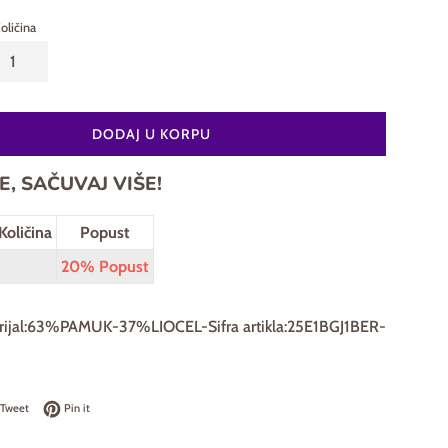
oličina
DODAJ U KORPU
E, SAČUVAJ VIŠE!
Količina
Popust
20% Popust
rijal:63%PAMUK-37%LIOCEL-Sifra artikla:25E1BGJ1BER-
on Facebook
Tweet on Twitter
Pin on Pinterest
Tweet
Pin it