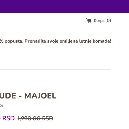
Korpa (
0
)
0% popusta. Pronađite svoje omiljene letnje komade!
UDE - MAJOEL
or
Regularna
0 RSD
1,990.00 RSD
cena