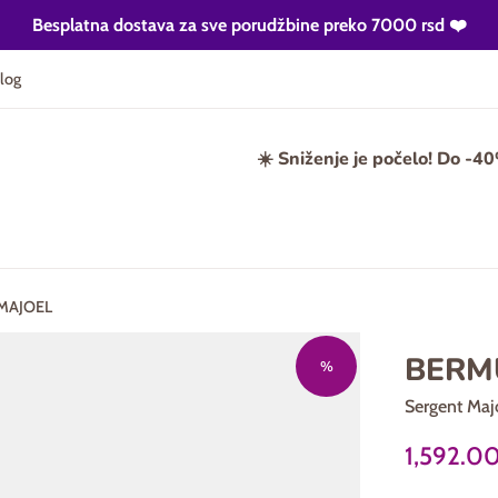
Besplatna dostava za sve porudžbine preko 7000 rsd ❤️
log
☀️ Sniženje je počelo! Do -4
MAJOEL
BERM
%
Sergent Maj
Prodajna
1,592.0
cena