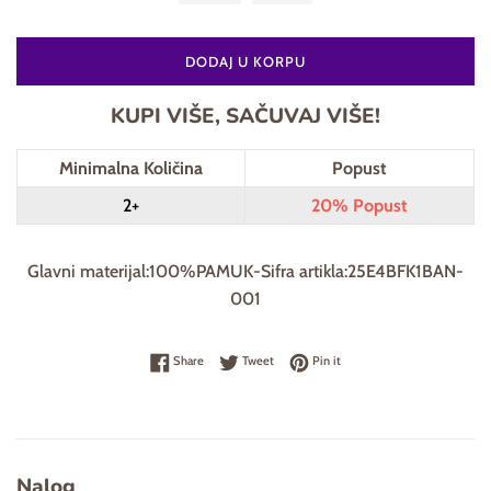
DODAJ U KORPU
KUPI VIŠE, SAČUVAJ VIŠE!
Minimalna Količina
Popust
2+
20% Popust
Glavni materijal:100%PAMUK-Sifra artikla:25E4BFK1BAN-
001
Share on Facebook
Tweet on Twitter
Pin on Pinterest
Share
Tweet
Pin it
Nalog