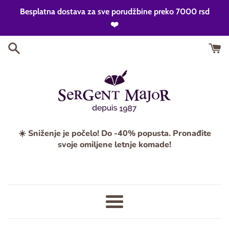
Skip
Besplatna dostava za sve porudžbine preko 7000 rsd
to
❤️
content
☀️ Sniženje je počelo! Do -40% popusta. Pronađite
svoje omiljene letnje komade!
Meni