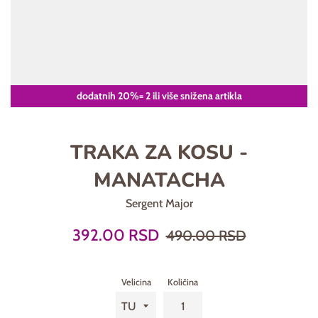
dodatnih 20%= 2 ili više snižena artikla
TRAKA ZA KOSU -
MANATACHA
Sergent Major
Prodajna
Regularna
392.00 RSD
490.00 RSD
cena
cena
Velicina
Količina