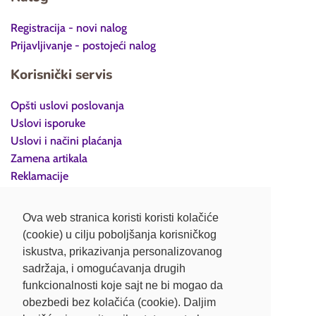
Registracija - novi nalog
Prijavljivanje - postojeći nalog
Korisnički servis
Opšti uslovi poslovanja
Uslovi isporuke
Uslovi i načini plaćanja
Zamena artikala
Reklamacije
Povraćaj robe
Politika privatnosti
Ova web stranica koristi koristi kolačiće
(cookie) u cilju poboljšanja korisničkog
Kontakt
iskustva, prikazivanja personalizovanog
sadržaja, i omogućavanja drugih
Retail Fashion d.o.o. Beograd
funkcionalnosti koje sajt ne bi mogao da
Džona Kenedija 23/37, 11070 Novi Beograd
obezbedi bez kolačića (cookie). Daljim
Matični broj: 20565667