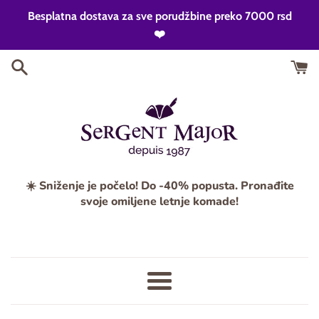
Skip
Besplatna dostava za sve porudžbine preko 7000 rsd
to
❤️
content
☀️ Sniženje je počelo! Do -40% popusta. Pronađite
svoje omiljene letnje komade!
Meni