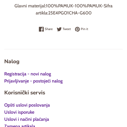
Glavni materijal:100%PAMUK-100%PAMUK-Sifra
artikla:25E4PGO1CHA-G600
Share on Facebook
Tweet on Twitter
Pin on Pinterest
Share
Tweet
Pin it
Nalog
Registracija - novi nalog
Prijavljivanje - postojeći nalog
Korisnički servis
Opšti uslovi poslovanja
Uslovi isporuke
Uslovi i načini plaćanja
Zamena artikala