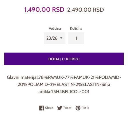
Prodajna
Regularna
1,490.00 RSD
2,490.00 RSD
cena
cena
Velicina
Količina
DODAJ U KORPU
Glavni materijal:78%PAMUK-77%PAMUK-21%POLIAMID-
20%POLIAMID-2%ELASTIN-2%ELASTIN-Sifra
artikla:25H4BFL1COL-001
Share on Facebook
Tweet on Twitter
Pin on Pinterest
Share
Tweet
Pin it