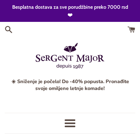
Skip
Besplatna dostava za sve porudžbine preko 7000 rsd
to
❤️
content
☀️ Sniženje je počelo! Do -40% popusta. Pronađite
svoje omiljene letnje komade!
Meni