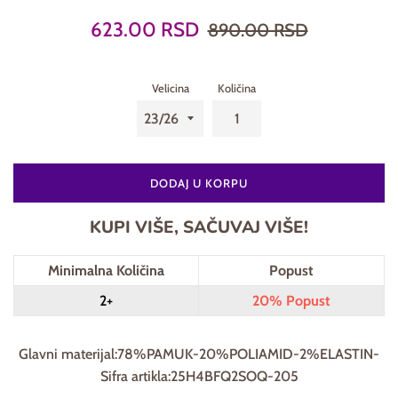
Prodajna
Regularna
623.00 RSD
890.00 RSD
cena
cena
Velicina
Količina
DODAJ U KORPU
KUPI VIŠE, SAČUVAJ VIŠE!
Minimalna Količina
Popust
2+
20% Popust
Glavni materijal:78%PAMUK-20%POLIAMID-2%ELASTIN-
Sifra artikla:25H4BFQ2SOQ-205