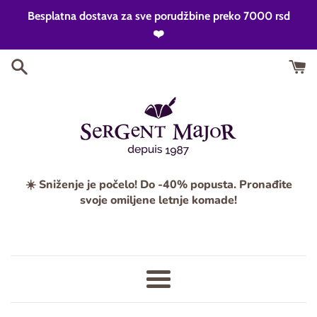
Skip
Besplatna dostava za sve porudžbine preko 7000 rsd
to
❤️
content
☀️ Sniženje je počelo! Do -40% popusta. Pronađite
svoje omiljene letnje komade!
Meni