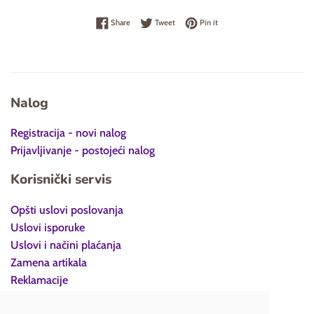
Share on Facebook
Tweet on Twitter
Pin on Pinterest
Share
Tweet
Pin it
Nalog
Registracija - novi nalog
Prijavljivanje - postojeći nalog
Korisnički servis
Opšti uslovi poslovanja
Uslovi isporuke
Uslovi i načini plaćanja
Zamena artikala
Reklamacije
Povraćaj robe